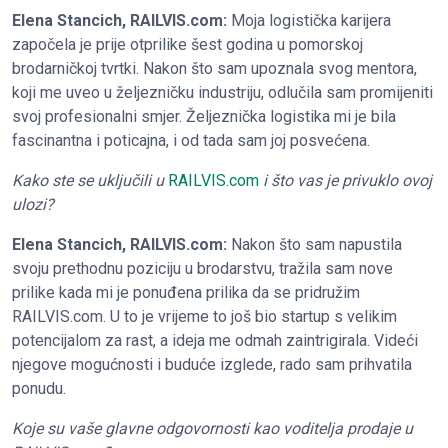
Elena Stancich, RAILVIS.com:
Moja logistička karijera
započela je prije otprilike šest godina u pomorskoj
brodarničkoj tvrtki. Nakon što sam upoznala svog mentora,
koji me uveo u željezničku industriju, odlučila sam promijeniti
svoj profesionalni smjer. Željeznička logistika mi je bila
fascinantna i poticajna, i od tada sam joj posvećena.
Kako ste se uključili u
RAILVIS.com
i što vas je privuklo ovoj
ulozi?
Elena Stancich, RAILVIS.com:
Nakon što sam napustila
svoju prethodnu poziciju u brodarstvu, tražila sam nove
prilike kada mi je ponuđena prilika da se pridružim
RAILVIS.com. U to je vrijeme to još bio startup s velikim
potencijalom za rast, a ideja me odmah zaintrigirala. Videći
njegove mogućnosti i buduće izglede, rado sam prihvatila
ponudu.
Koje su vaše glavne odgovornosti kao voditelja prodaje u