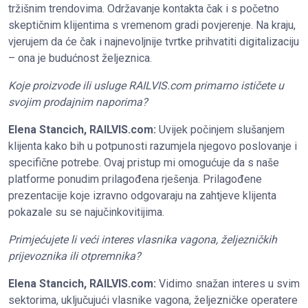
tržišnim trendovima. Održavanje kontakta čak i s početno
skeptičnim klijentima s vremenom gradi povjerenje. Na kraju,
vjerujem da će čak i najnevoljnije tvrtke prihvatiti digitalizaciju
– ona je budućnost željeznica.
Koje proizvode ili usluge RAILVIS.com primarno ističete u
svojim prodajnim naporima?
Elena Stancich, RAILVIS.com:
Uvijek počinjem slušanjem
klijenta kako bih u potpunosti razumjela njegovo poslovanje i
specifične potrebe. Ovaj pristup mi omogućuje da s naše
platforme ponudim prilagođena rješenja. Prilagođene
prezentacije koje izravno odgovaraju na zahtjeve klijenta
pokazale su se najučinkovitijima.
Primjećujete li veći interes vlasnika vagona, željezničkih
prijevoznika ili otpremnika?
Elena Stancich, RAILVIS.com:
Vidimo snažan interes u svim
sektorima, uključujući vlasnike vagona, željezničke operatere