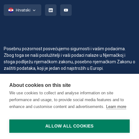
Hrvatski
Posebnu pozornost posvećujemo sigurnosti i vašim podacima.
Zbog toga se naši poslužitelji i vaši podaci nalaze u Njemačkoj i
stoga podliježu njemačkom zakonu, posebno njemačkom Zakonu o
zaštiti podataka, koji je jedan od najstrožih u Europi.
Kada posjetite ili koristite naše stranice, usluge ili alate, mi ili naši
About cookies on this site
ovlašteni pružatelji usluga možemo koristiti kolačiće za
pohranjivanje informacija kako bismo vam pružili bolje, brže i
We use cookies to collect and analyse information on site
sigurnije iskustvo te u marketinške svrhe.
performance and usage, to provide social media features and to
enhance and customise content and advertisements.
Learn more
Copyright © 2026 RAILVIS. All rights reserved. Version 0.1.2 @
worker1
ALLOW ALL COOKIES