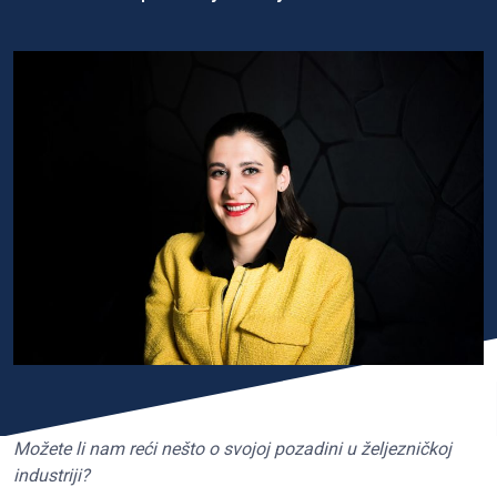
Možete li nam reći nešto o svojoj pozadini u željezničkoj
industriji?