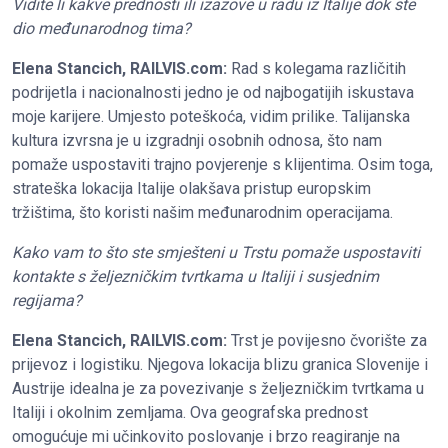
Vidite li kakve prednosti ili izazove u radu iz Italije dok ste
dio međunarodnog tima?
Elena Stancich, RAILVIS.com:
Rad s kolegama različitih
podrijetla i nacionalnosti jedno je od najbogatijih iskustava
moje karijere. Umjesto poteškoća, vidim prilike. Talijanska
kultura izvrsna je u izgradnji osobnih odnosa, što nam
pomaže uspostaviti trajno povjerenje s klijentima. Osim toga,
strateška lokacija Italije olakšava pristup europskim
tržištima, što koristi našim međunarodnim operacijama.
Kako vam to što ste smješteni u Trstu pomaže uspostaviti
kontakte s željezničkim tvrtkama u Italiji i susjednim
regijama?
Elena Stancich, RAILVIS.com:
Trst je povijesno čvorište za
prijevoz i logistiku. Njegova lokacija blizu granica Slovenije i
Austrije idealna je za povezivanje s željezničkim tvrtkama u
Italiji i okolnim zemljama. Ova geografska prednost
omogućuje mi učinkovito poslovanje i brzo reagiranje na