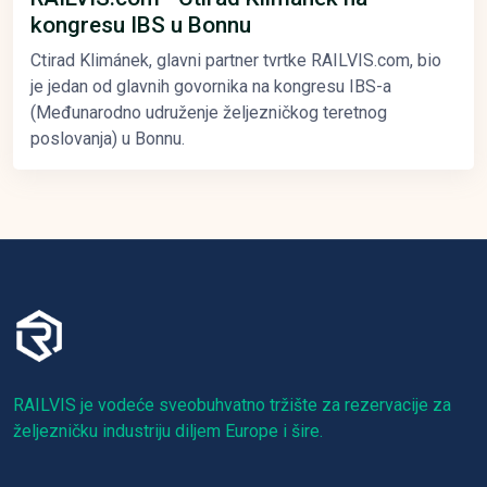
kongresu IBS u Bonnu
Ctirad Klimánek, glavni partner tvrtke RAILVIS.com, bio
je jedan od glavnih govornika na kongresu IBS-a
(Međunarodno udruženje željezničkog teretnog
poslovanja) u Bonnu.
RAILVIS je vodeće sveobuhvatno tržište za rezervacije za
željezničku industriju diljem Europe i šire.