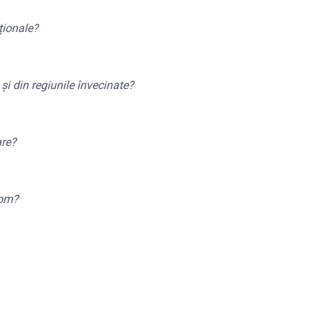
aționale?
și din regiunile învecinate?
are?
com?