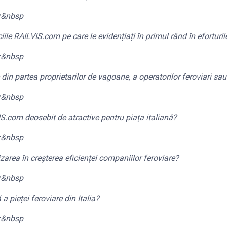
:
&nbsp
iile RAILVIS.com pe care le evidențiați în primul rând în efortu
:
&nbsp
in partea proprietarilor de vagoane, a operatorilor feroviari sau
:
&nbsp
VIS.com deosebit de atractive pentru piața italiană?
:
&nbsp
zarea în creșterea eficienței companiilor feroviare?
:
&nbsp
a pieței feroviare din Italia?
:
&nbsp