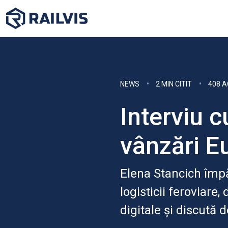
NEWS
2 MIN CITIT
408 A
Interviu c
vânzări E
Elena Stancich împă
logisticii feroviare
digitale și discută d