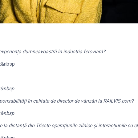
 experiența dumneavoastră în industria feroviară?
:
&nbsp
:
&nbsp
ponsabilități în calitate de director de vânzări la RAILVIS.com?
:
&nbsp
 distanță din Trieste operațiunile zilnice și interacțiunile cu cl
:
&nbsp