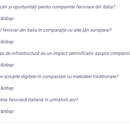
ri și oportunități pentru companiile feroviare din Italia?
:
&nbsp
 feroviar din Italia în comparație cu alte țări europene?
:
&nbsp
u de infrastructură au un impact semnificativ asupra companiilo
:
&nbsp
 soluțiile digitale în comparație cu metodele tradiționale?
:
&nbsp
tria feroviară italiană în următorii ani?
:
&nbsp