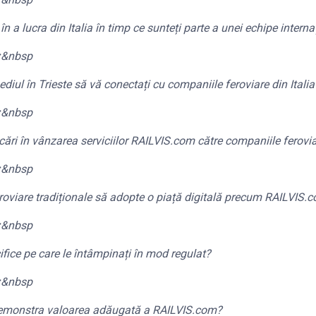
n a lucra din Italia în timp ce sunteți parte a unei echipe intern
:
&nbsp
diul în Trieste să vă conectați cu companiile feroviare din Italia 
:
&nbsp
ări în vânzarea serviciilor RAILVIS.com către companiile ferovi
:
&nbsp
oviare tradiționale să adopte o piață digitală precum RAILVIS.
:
&nbsp
cifice pe care le întâmpinați în mod regulat?
:
&nbsp
a demonstra valoarea adăugată a RAILVIS.com?