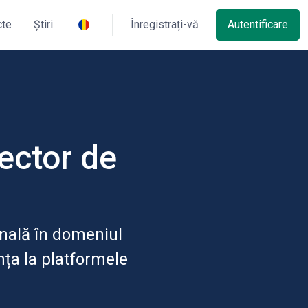
cte
Știri
Înregistrați-vă
Autentificare
rector de
onală în domeniul
ența la platformele