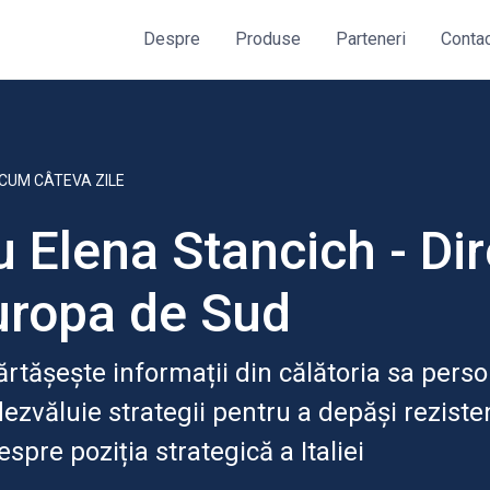
Despre
Produse
Parteneri
Conta
CUM CÂTEVA ZILE
u Elena Stancich - Di
uropa de Sud
rtășește informații din călătoria sa pers
, dezvăluie strategii pentru a depăși rezist
espre poziția strategică a Italiei