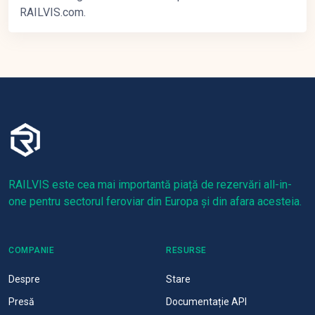
RAILVIS.com.
RAILVIS este cea mai importantă piață de rezervări all-in-
one pentru sectorul feroviar din Europa și din afara acesteia.
COMPANIE
RESURSE
Despre
Stare
Presă
Documentație API