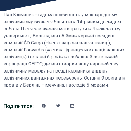
Пан Кліманек - відома особистість у міжнародному
залізничному бізнесі з більш ніж 14-річним досвідом
роботи. Після закінчення магістратури в Льєжському
університеті, Бельгія, він обіймав керівні посади в
компанії ČD Cargo (Чеські національні залізниці),
компанії Forwardis (частина французьких національних
залізниць) і останні 6 років в глобальній логістичній
корпорації GEFCO, де він створив нову європейську
залізничну мережу на посаді керівника відділу
залізничних вантажних перевезень. Останні 9 років він
провів у Берліні, Німеччина, і володіє 5 мовами.
Поділитися: