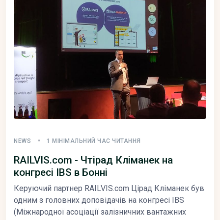
NEWS
1 МІНІМАЛЬНИЙ ЧАС ЧИТАННЯ
RAILVIS.com - Чтірад Кліманек на
конгресі IBS в Бонні
Керуючий партнер RAILVIS.com Цірад Кліманек був
одним з головних доповідачів на конгресі IBS
(Міжнародної асоціації залізничних вантажних