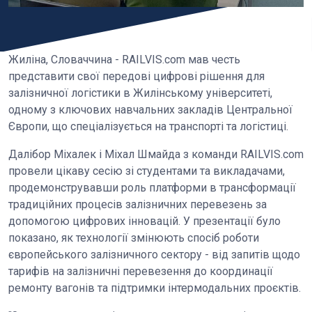
Жиліна, Словаччина - RAILVIS.com мав честь
представити свої передові цифрові рішення для
залізничної логістики в Жилінському університеті,
одному з ключових навчальних закладів Центральної
Європи, що спеціалізується на транспорті та логістиці.
Далібор Міхалек і Міхал Шмайда з команди RAILVIS.com
провели цікаву сесію зі студентами та викладачами,
продемонструвавши роль платформи в трансформації
традиційних процесів залізничних перевезень за
допомогою цифрових інновацій. У презентації було
показано, як технології змінюють спосіб роботи
європейського залізничного сектору - від запитів щодо
тарифів на залізничні перевезення до координації
ремонту вагонів та підтримки інтермодальних проєктів.