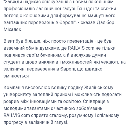
"Завжди надихає спілкування з новим поколінням
професіоналів залізничної галузі. Їхні ідеї та свіжий
погляд є ключовими для формування майбутнього
вантажних перевезень в Європі", - сказав Далібор
Міхалек.
Візит був більше, ніж просто презентація - це був
взаємний обмін думками, де RAILVIS.com не тільки
поділився своїм баченням, а й вислухав думки
студентів щодо викликів і можливостей, які чекають на
залізничні перевезення в Європі, що швидко
змінюється.
Компанія висловлює велику подяку Жилінському
університету за теплий прийом і можливість подолати
розрив між інноваціями та освітою. Співпраця з
молодими талантами є частиною зобов'язань
RAILVIS.com сприяти сталому, розумному і спільному
прогресу в залізничній галузі.