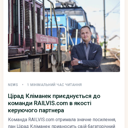
NEWS
1 МІНІМАЛЬНИЙ ЧАС ЧИТАННЯ
Цірад Кліманек приєднується до
команди RAILVIS.com в якості
керуючого партнера
Команда RAILVIS.com отримала значне посилення,
пан Цірад Кліманек привносить свій багаторічний