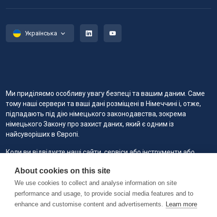
Українська
Ми приділяємо особливу увагу безпеці та вашим даним. Саме
тому наші сервери та ваші дані розміщені в Німеччині і, отже,
підпадають під дію німецького законодавства, зокрема
німецького Закону про захист даних, який є одним із
найсуворіших в Європі.
Коли ви відвідуєте наші сайти, сервіси або інструменти або
взаємодієте з ними, ми або наші уповноважені постачальники
About cookies on this site
послуг можемо використовувати файли cookie для зберігання
інформації, щоб забезпечити вам кращий, швидший і
We use cookies to collect and analyse information on site
безпечніший досвід, а також для маркетингових цілей.
performance and usage, to provide social media features and to
enhance and customise content and advertisements.
Learn more
Copyright © 2026 RAILVIS. All rights reserved. Version 0.1.2 @