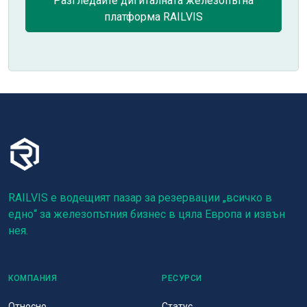
Разгледайте дигиталната железопътна
платформа RAILVIS
RAILVIS е водещият пазар за резервации „всичко в
едно“ за железопътния бизнес в цяла Европа и извън
нея.
КОМПАНИЯ
РЕСУРСИ
Относно
Статус