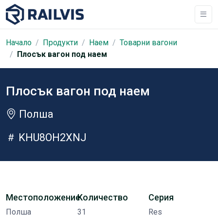
Начало
Продукти
Наем
Товарни вагони
Плосък вагон под наем
Плосък вагон под наем
Полша
KHU8OH2XNJ
Местоположение
Количество
Серия
Полша
31
Res