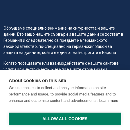
Обръщаме специално внимание на сигурността и вашите
данни. Ето защо нашите сървъри и вашите данни се хостват в
Германия и следователно са предмет на германското
законодателство, по-специално на германския Закон за
защита на данните, който е един от най-строгите в Европа.
Когато посещавате или взаимодействате с нашите сайтове,
услуги или инструменти, ние или нашите оторизирани
доставчици на услуги може да използваме „бисквитки“ за
About cookies on this site
съхраняване на информация, за да ви осигурим по-добро, по-
бързо и по-безопасно изживяване, както и за маркетингови
We use cookies to collect and analyse information on site
цели.
performance and usage, to provide social media features and to
enhance and customise content and advertisements.
Learn more
Copyright © 2026 RAILVIS. All rights reserved. Version 0.1.2 @
worker1
ALLOW ALL COOKIES