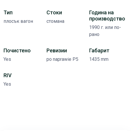
Тип
Стоки
Година на
производство
плосък вагон
стомана
1990 г. или по-
рано
Почистено
Ревизии
Габарит
Yes
po naprawie P5
1435 mm
RIV
Yes