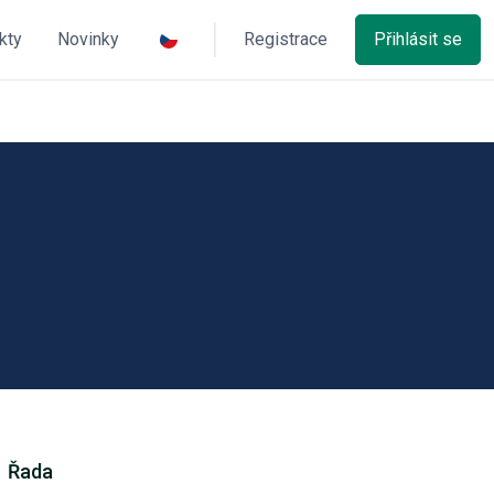
kty
Novinky
Registrace
Přihlásit se
Řada