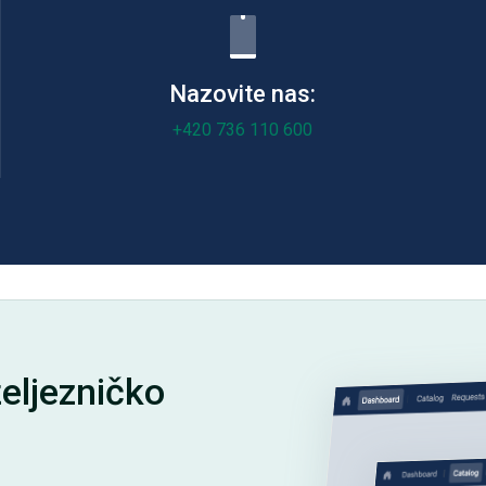
Nazovite nas:
+420 736 110 600
željezničko