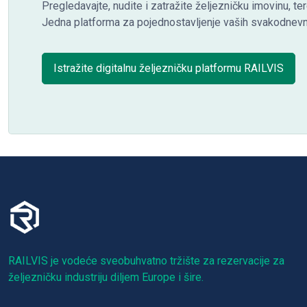
Pregledavajte, nudite i zatražite željezničku imovinu, ter
Jedna platforma za pojednostavljenje vaših svakodnevni
Istražite digitalnu željezničku platformu RAILVIS
RAILVIS je vodeće sveobuhvatno tržište za rezervacije za
željezničku industriju diljem Europe i šire.