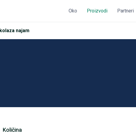
Oko
Proizvodi
Partneri
kolaza najam
Količina