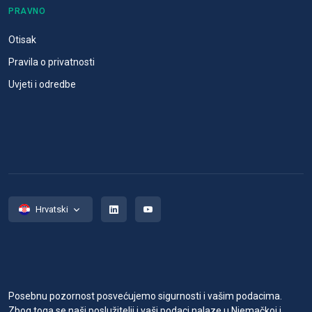
PRAVNO
Otisak
Pravila o privatnosti
Uvjeti i odredbe
Hrvatski
Posebnu pozornost posvećujemo sigurnosti i vašim podacima.
Zbog toga se naši poslužitelji i vaši podaci nalaze u Njemačkoj i