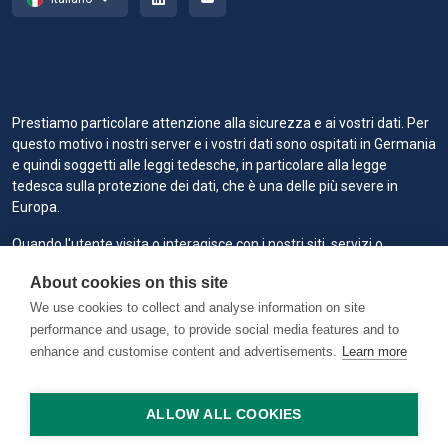
Prestiamo particolare attenzione alla sicurezza e ai vostri dati. Per
questo motivo i nostri server e i vostri dati sono ospitati in Germania
e quindi soggetti alle leggi tedesche, in particolare alla legge
tedesca sulla protezione dei dati, che è una delle più severe in
Europa.
Quando l'utente visita o interagisce con i nostri siti, servizi o
strumenti, noi o i nostri fornitori di servizi autorizzati possiamo
About cookies on this site
utilizzare i cookie per memorizzare le informazioni al fine di fornire
all'utente un'esperienza migliore, più veloce e più sicura e per scopi
We use cookies to collect and analyse information on site
di marketing.
performance and usage, to provide social media features and to
enhance and customise content and advertisements.
Learn more
Copyright © 2026 RAILVIS. All rights reserved. Version 0.1.2 @
worker1
ALLOW ALL COOKIES