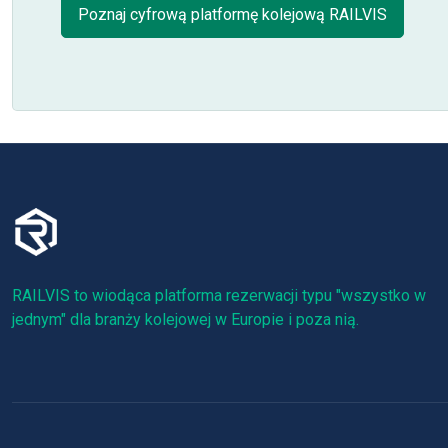
Poznaj cyfrową platformę kolejową RAILVIS
RAILVIS to wiodąca platforma rezerwacji typu "wszystko w
jednym" dla branży kolejowej w Europie i poza nią.