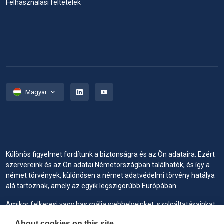
Felhasználási feltételek
Magyar
Különös figyelmet fordítunk a biztonságra és az Ön adataira. Ezért
szervereink és az Ön adatai Németországban találhatók, és így a
német törvények, különösen a német adatvédelmi törvény hatálya
alá tartoznak, amely az egyik legszigorúbb Európában.
Amikor felkeresi vagy használja webhelyeinket, szolgáltatásainkat
vagy eszközeinket, mi vagy hivatalos szolgáltatóink sütiket
About cookies on this site