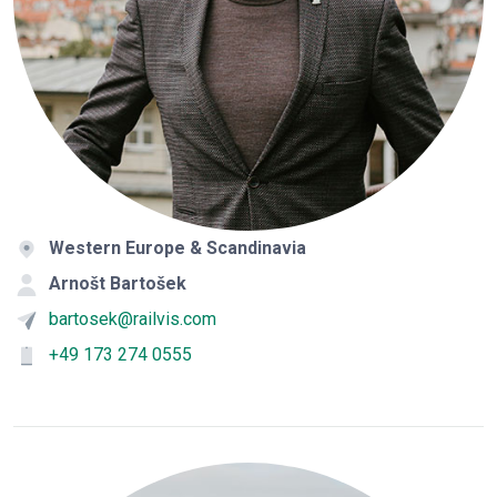
Western Europe & Scandinavia
Arnošt Bartošek
bartosek@railvis.com
+49 173 274 0555