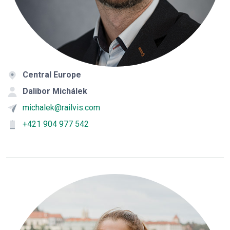
Central Europe
Dalibor Michálek
michalek@railvis.com
+421 904 977 542