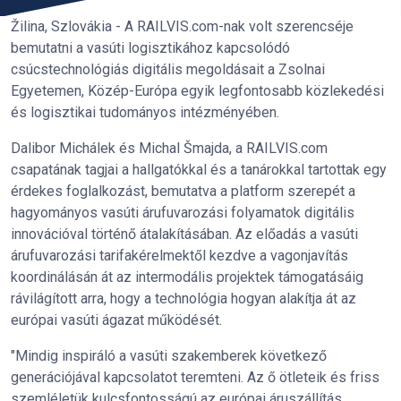
Žilina, Szlovákia - A RAILVIS.com-nak volt szerencséje
bemutatni a vasúti logisztikához kapcsolódó
csúcstechnológiás digitális megoldásait a Zsolnai
Egyetemen, Közép-Európa egyik legfontosabb közlekedési
és logisztikai tudományos intézményében.
Dalibor Michálek és Michal Šmajda, a RAILVIS.com
csapatának tagjai a hallgatókkal és a tanárokkal tartottak egy
érdekes foglalkozást, bemutatva a platform szerepét a
hagyományos vasúti árufuvarozási folyamatok digitális
innovációval történő átalakításában. Az előadás a vasúti
árufuvarozási tarifakérelmektől kezdve a vagonjavítás
koordinálásán át az intermodális projektek támogatásáig
rávilágított arra, hogy a technológia hogyan alakítja át az
európai vasúti ágazat működését.
"Mindig inspiráló a vasúti szakemberek következő
generációjával kapcsolatot teremteni. Az ő ötleteik és friss
szemléletük kulcsfontosságú az európai áruszállítás