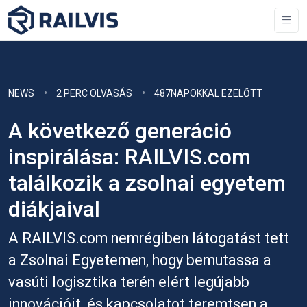
NEWS
2 PERC OLVASÁS
487NAPOKKAL EZELŐTT
A következő generáció
inspirálása: RAILVIS.com
találkozik a zsolnai egyetem
diákjaival
A RAILVIS.com nemrégiben látogatást tett
a Zsolnai Egyetemen, hogy bemutassa a
vasúti logisztika terén elért legújabb
innovációit, és kapcsolatot teremtsen a