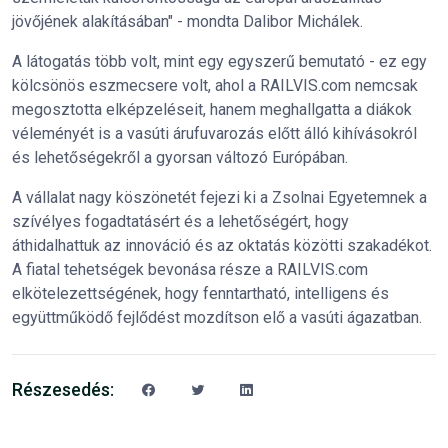
jövőjének alakításában" - mondta Dalibor Michálek.
A látogatás több volt, mint egy egyszerű bemutató - ez egy
kölcsönös eszmecsere volt, ahol a RAILVIS.com nemcsak
megosztotta elképzeléseit, hanem meghallgatta a diákok
véleményét is a vasúti árufuvarozás előtt álló kihívásokról
és lehetőségekről a gyorsan változó Európában.
A vállalat nagy köszönetét fejezi ki a Zsolnai Egyetemnek a
szívélyes fogadtatásért és a lehetőségért, hogy
áthidalhattuk az innováció és az oktatás közötti szakadékot.
A fiatal tehetségek bevonása része a RAILVIS.com
elkötelezettségének, hogy fenntartható, intelligens és
együttműködő fejlődést mozdítson elő a vasúti ágazatban.
Részesedés: