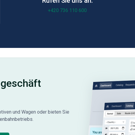
Rufen Sie uns an:
+420 736 110 600
ngeschäft
otiven und Wagen oder bieten Sie
senbahnbetriebs.