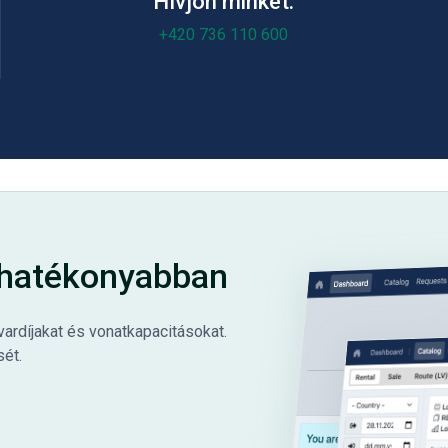
Hívjon minket:
+420 736 110 600
t hatékonyabban
vardíjakat és vonatkapacitásokat.
sét.