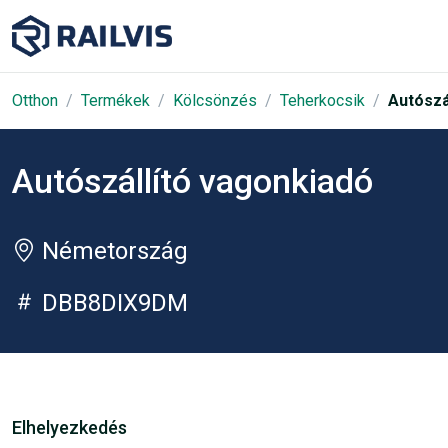
Otthon
Termékek
Kölcsönzés
Teherkocsik
Autószá
Autószállító vagonkiadó
Németország
DBB8DIX9DM
Elhelyezkedés