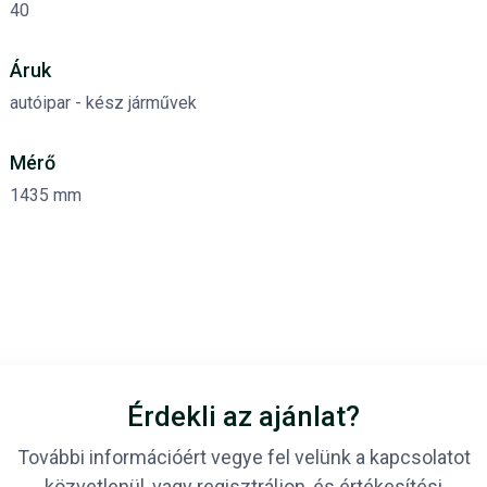
40
Áruk
autóipar - kész járművek
Mérő
1435 mm
Érdekli az ajánlat?
További információért vegye fel velünk a kapcsolatot
közvetlenül, vagy regisztráljon, és értékesítési