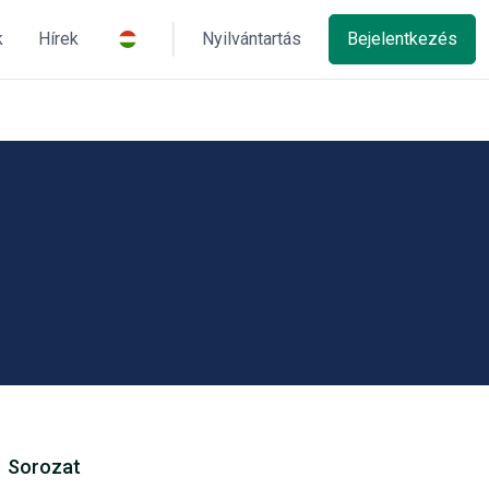
k
Hírek
Nyilvántartás
Bejelentkezés
Sorozat