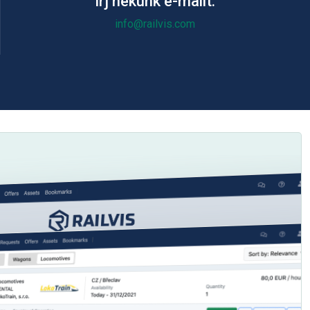
Írj nekünk e-mailt:
info@railvis.com