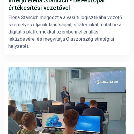
Interjú Elena Stancich - Dél-európai
értékesítési vezetővel
Elena Stancich megosztja a vasúti logisztikába vezető
személyes útjának tanulságait, stratégiákat mutat be a
digitális platformokkal szembeni ellenállás
leküzdésére, és megvitatja Olaszország stratégiai
helyzetét.