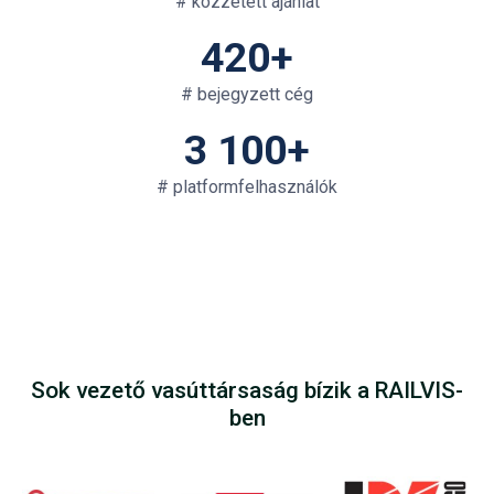
# közzétett ajánlat
420+
# bejegyzett cég
3 100+
# platformfelhasználók
Sok vezető vasúttársaság bízik a RAILVIS-
ben