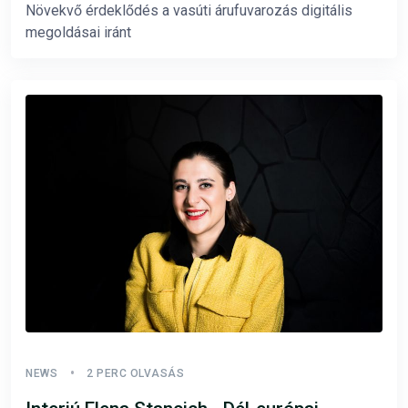
Növekvő érdeklődés a vasúti árufuvarozás digitális
megoldásai iránt
NEWS
2 PERC OLVASÁS