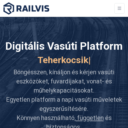
Digitális Vasúti Platform
s
|
Böngésszen, kínáljon és kérjen vasúti
eszközöket, fuvardíjakat, vonat- és
műhelykapacitásokat.
Egyetlen platform a napi vasúti műveletek
egyszerűsítésére.
Könnyen használható,
független
és
biztonságos.