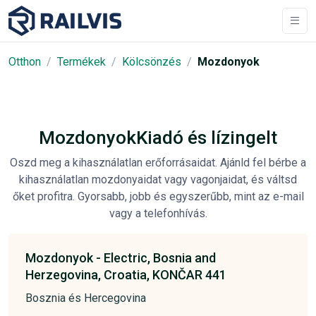
Otthon
Termékek
Kölcsönzés
Mozdonyok
MozdonyokKiadó és lízingelt
Oszd meg a kihasználatlan erőforrásaidat. Ajánld fel bérbe a
kihasználatlan mozdonyaidat vagy vagonjaidat, és váltsd
őket profitra. Gyorsabb, jobb és egyszerűbb, mint az e-mail
vagy a telefonhívás.
Mozdonyok -
Electric,
Bosnia and
Herzegovina,
Croatia,
KONČAR 441
Bosznia és Hercegovina