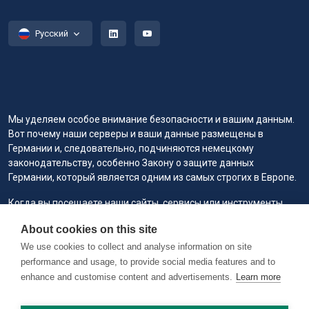
Русский
Мы уделяем особое внимание безопасности и вашим данным.
Вот почему наши серверы и ваши данные размещены в
Германии и, следовательно, подчиняются немецкому
законодательству, особенно Закону о защите данных
Германии, который является одним из самых строгих в Европе.
Когда вы посещаете наши сайты, сервисы или инструменты
или взаимодействуете с ними, мы или наши уполномоченные
About cookies on this site
поставщики услуг можем использовать файлы cookie для
хранения информации, чтобы вам было удобнее, быстрее и
We use cookies to collect and analyse information on site
безопаснее, а также в маркетинговых целях.
performance and usage, to provide social media features and to
enhance and customise content and advertisements.
Learn more
Copyright © 2026 RAILVIS. All rights reserved. Version 0.1.2 @
worker1