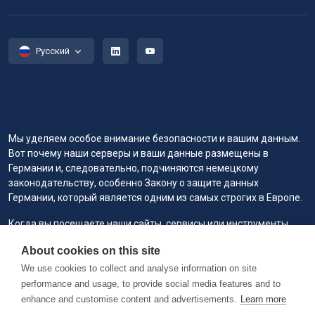
Русский
Мы уделяем особое внимание безопасности и вашим данным.
Вот почему наши серверы и ваши данные размещены в
Германии и, следовательно, подчиняются немецкому
законодательству, особенно Закону о защите данных
Германии, который является одним из самых строгих в Европе.
Когда вы посещаете наши сайты, сервисы или инструменты
или взаимодействуете с ними, мы или наши уполномоченные
About cookies on this site
поставщики услуг можем использовать файлы cookie для
хранения информации, чтобы вам было удобнее, быстрее и
We use cookies to collect and analyse information on site
безопаснее, а также в маркетинговых целях.
performance and usage, to provide social media features and to
enhance and customise content and advertisements.
Learn more
Copyright © 2026 RAILVIS. All rights reserved. Version 0.1.2 @