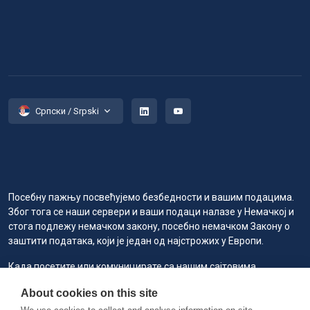
Српски / Srpski
Посебну пажњу посвећујемо безбедности и вашим подацима.
Због тога се наши сервери и ваши подаци налазе у Немачкој и
стога подлежу немачком закону, посебно немачком Закону о
заштити података, који је један од најстрожих у Европи.
Када посетите или комуницирате са нашим сајтовима,
услугама или алатима, ми или наши овлашћени добављачи
About cookies on this site
услуга можемо користити колачиће за чување информација
како бисмо вам пружили боље, брже и безбедније искуство и у