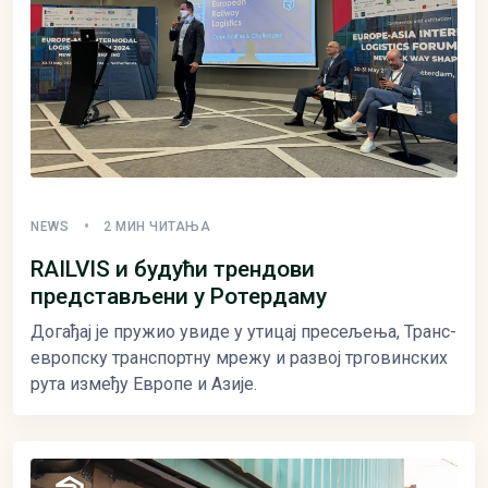
NEWS
2 МИН ЧИТАЊА
RAILVIS и будући трендови
представљени у Ротердаму
Догађај је пружио увиде у утицај пресељења, Транс-
европску транспортну мрежу и развој трговинских
рута између Европе и Азије.