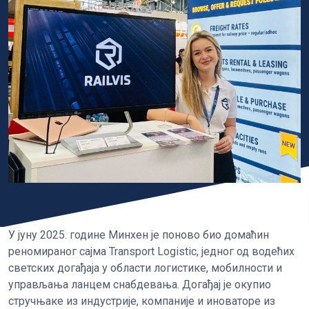
У јуну 2025. године Минхен је поново био домаћин
реномираног сајма Transport Logistic, једног од водећих
светских догађаја у области логистике, мобилности и
управљања ланцем снабдевања. Догађај је окупио
стручњаке из индустрије, компаније и иноваторе из