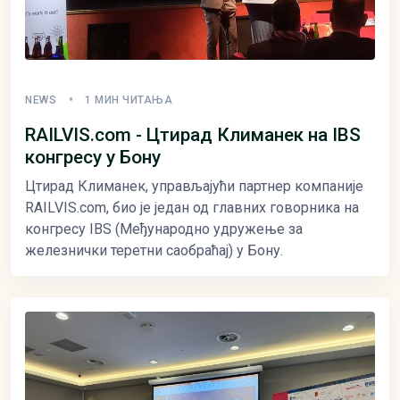
NEWS
1 МИН ЧИТАЊА
RAILVIS.com - Цтирад Климанек на IBS
конгресу у Бону
Цтирад Климанек, управљајући партнер компаније
RAILVIS.com, био је један од главних говорника на
конгресу IBS (Међународно удружење за
железнички теретни саобраћај) у Бону.