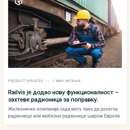
PRODUCT UPDATES
1 МИН ЧИТАЊА
Railvis је додао нову функционалност –
захтеве радионица за поправку.
Железничке компаније сада могу лако да досегну
радионице или мобилне радионице широм Европе.