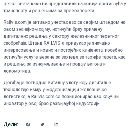
целог света како би представили најновија достигнућа у
транспорту и решењима за превоз терета.
Railvis.com је активно учествовао са својим штандом на
овом значајном сајму, истичући брзу примену
дигиталних решења у сектору железничког теретног
саобраћаја. Штанд RAILVIS-а привукао је значајно
интересовање и нових и постојећих клијената, посебно
истичући услуге везане за захтеве за тарифе терета, као
и решења за изнајмљивање и продају вагона и
локомотива.
Догађај је потврдио виталну улогу коју дигиталне
технологије имају у модернизацији железничке
логистике, а Railvis.com се позиционирао као кључни
иноватор у овој брзо развијајућој индустрији.
Дели: