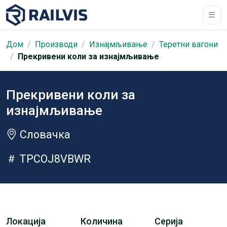
Дом
Производи
Изнајмљивање
Теретни вагони
Прекривени коли за изнајмљивање
Прекривени коли за
изнајмљивање
Словачка
TPCOJ8VBWR
Локација
Количина
Серија