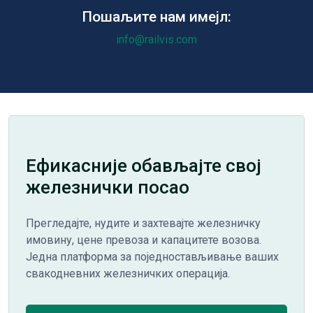
Пошаљите нам имејл:
info@railvis.com
Ефикасније обављајте свој
железнички посао
Прегледајте, нудите и захтевајте железничку
имовину, цене превоза и капацитете возова.
Једна платформа за поједностављивање ваших
свакодневних железничких операција.