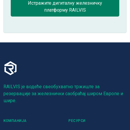
Истражите дигиталну железничку
платформу RAILVIS
RAILVIS је водеће свеобухватно тржиште за
резервације за железнички саобраћај широм Европе и
шире.
КОМПАНИЈА
РЕСУРСИ