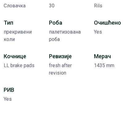
Словачка
30
Rils
Тип
Роба
Очишћено
прекривени
палетизована
Yes
коли
роба
Кочнице
Ревизије
Мерач
LL brake pads
fresh after
1435 mm
revision
РИВ
Yes