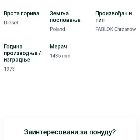
Врста горива
Земља
Произвођач и
пословања
тип
Diesel
Poland
FABLOK Chrzanów
Година
Мерач
производње /
1435 mm
изградње
1973
Заинтересовани за понуду?