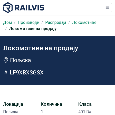
Дом
Производи
Распродаја
Локомотиве
Локомотиве на продају
Локомотиве на продају
Пољска
LF9XBXSGSX
Локација
Количина
Класа
Пољска
1
401 Da