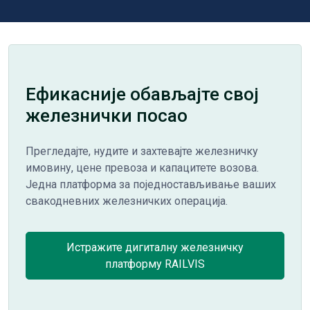
Ефикасније обављајте свој
железнички посао
Прегледајте, нудите и захтевајте железничку
имовину, цене превоза и капацитете возова.
Једна платформа за поједностављивање ваших
свакодневних железничких операција.
Истражите дигиталну железничку
платформу RAILVIS