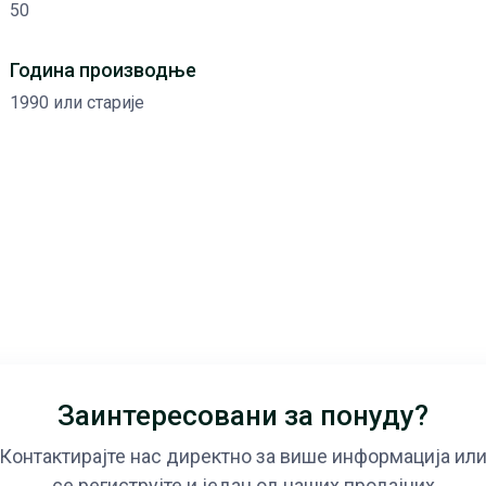
50
Година производње
1990 или старије
Заинтересовани за понуду?
Контактирајте нас директно за више информација ил
се региструјте и један од наших продајних