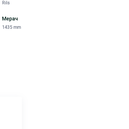
Rils
Мерач
1435 mm
и