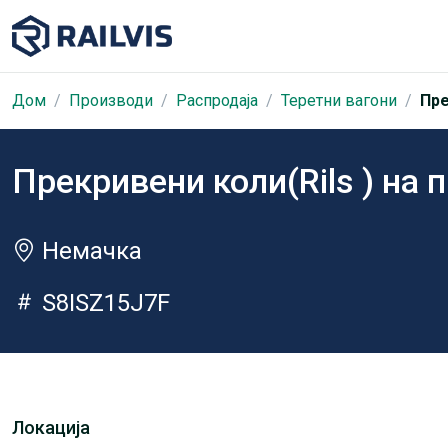
Дом
Производи
Распродаја
Теретни вагони
Пре
Прекривени коли(Rils ) на 
Немачка
S8ISZ15J7F
Локација