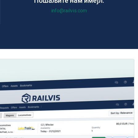
Пошаљите нам имејл:
info@railvis.com