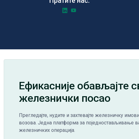
Пратите нас:
Ефикасније обављајте с
железнички посао
Прегледајте, нудите и захтевајте железничку имови
возова. Једна платформа за поједностављивање 
железничких операција.