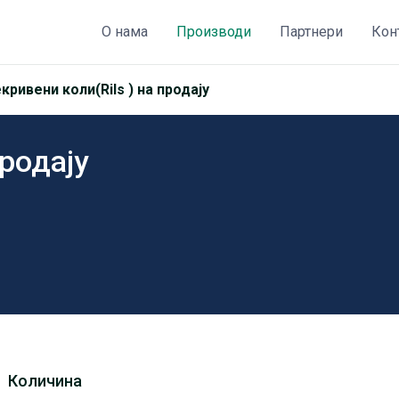
О нама
Производи
Партнери
Кон
кривени коли(Rils ) на продају
продају
Количина