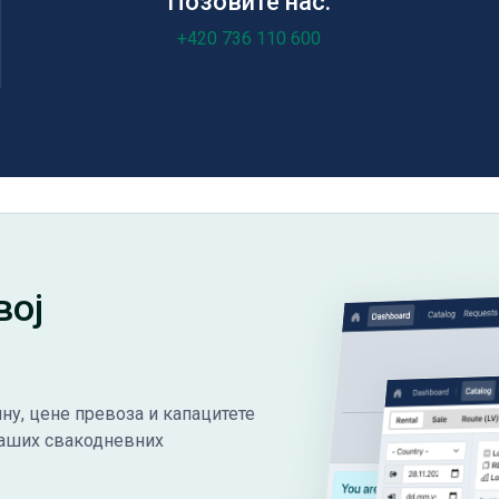
Позовите нас:
+420 736 110 600
вој
ну, цене превоза и капацитете
ваших свакодневних