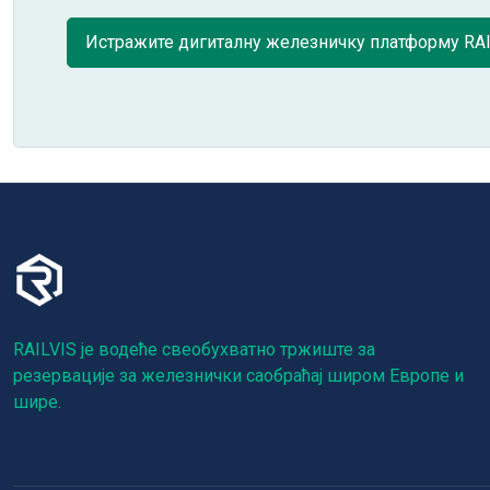
Истражите дигиталну железничку платформу RA
RAILVIS је водеће свеобухватно тржиште за
резервације за железнички саобраћај широм Европе и
шире.