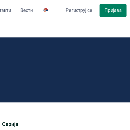
такти
Вести
Региструј се
Пријава
Серија