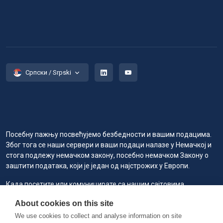
Српски / Srpski
Посебну пажњу посвећујемо безбедности и вашим подацима.
Због тога се наши сервери и ваши подаци налазе у Немачкој и
стога подлежу немачком закону, посебно немачком Закону о
заштити података, који је један од најстрожих у Европи.
Када посетите или комуницирате са нашим сајтовима,
услугама или алатима, ми или наши овлашћени добављачи
About cookies on this site
услуга можемо користити колачиће за чување информација
како бисмо вам пружили боље, брже и безбедније искуство и у
We use cookies to collect and analyse information on site