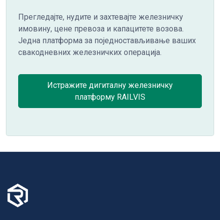
Прегледајте, нудите и захтевајте железничку
имовину, цене превоза и капацитете возова.
Једна платформа за поједностављивање ваших
свакодневних железничких операција.
Истражите дигиталну железничку
платформу RAILVIS