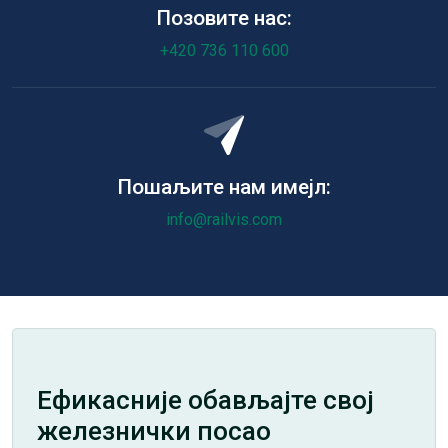
Позовите нас:
+420 736 110 600
Пошаљите нам имејл:
info@railvis.com
Ефикасније обављајте свој
железнички посао