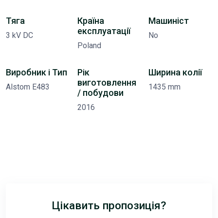
Тяга
Країна
Машиніст
експлуатації
3 kV DC
No
Poland
Виробник і Тип
Рік
Ширина колії
виготовлення
Alstom E483
1435 mm
/ побудови
2016
Цікавить пропозиція?