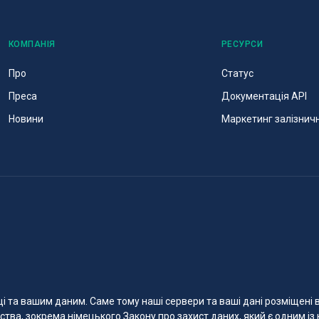
КОМПАНІЯ
РЕСУРСИ
Про
Статус
Преса
Документація API
Новини
Маркетинг залізнич
 та вашим даним. Саме тому наші сервери та ваші дані розміщені в 
тва, зокрема німецького Закону про захист даних, який є одним із 