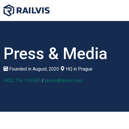
Press & Media
Founded in August, 2020
HQ in Prague
+420 736 110 600
/
press@railvis.com