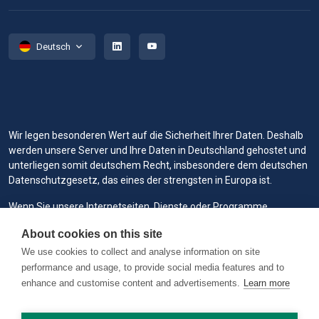
Deutsch
Wir legen besonderen Wert auf die Sicherheit Ihrer Daten. Deshalb
werden unsere Server und Ihre Daten in Deutschland gehostet und
unterliegen somit deutschem Recht, insbesondere dem deutschen
Datenschutzgesetz, das eines der strengsten in Europa ist.
Wenn Sie unsere Internetseiten, Dienste oder Programme
besuchen oder mit ihnen arbeiten, können wir oder unsere
About cookies on this site
bevollmächtigten Dienstanbieter Cookies zum Speichern von
Informationen verwenden, um Ihnen ein bessere, schnellere und
We use cookies to collect and analyse information on site
sicherere Nutzung zu bieten sowie für Marketingzwecke.
performance and usage, to provide social media features and to
enhance and customise content and advertisements.
Learn more
Copyright © 2026 RAILVIS. All rights reserved. Version 0.1.2 @
worker1