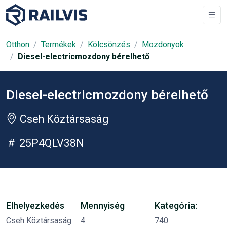
Otthon
Termékek
Kölcsönzés
Mozdonyok
Diesel-electricmozdony bérelhető
Diesel-electricmozdony bérelhető
Cseh Köztársaság
25P4QLV38N
Elhelyezkedés
Mennyiség
Kategória:
Cseh Köztársaság
4
740